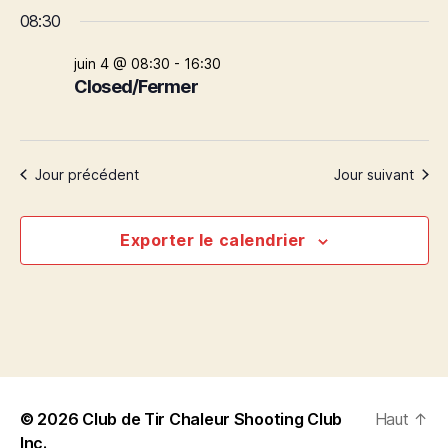
C
for
o
v
v
c
08:30
h
u
h
è
o
4
r
è
e
i
juin 4 @ 08:30
-
16:30
n
r
s
juin
Closed/Fermer
n
c
i
e
h
r
2026
e
e
l
m
a
m
Jour précédent
Jour suivant
e
d
a
e
n
t
Exporter le calendrier
e
n
t
.
V
t
i
s
e
R
w
e
© 2026
Club de Tir Chaleur Shooting Club
Haut
↑
s
Inc.