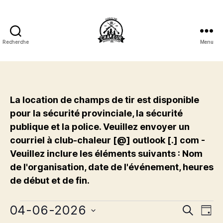
Recherche
Menu
Club
de
Tir
Chaleur
Shooting
La location de champs de tir est disponible
Club
pour la sécurité provinciale, la sécurité
Inc.
publique et la police. Veuillez envoyer un
courriel à club-chaleur [@] outlook [.] com -
Veuillez inclure les éléments suivants : Nom
de l'organisation, date de l'événement, heures
de début et de fin.
Évènements
04-06-2026
É
É
R
J
e