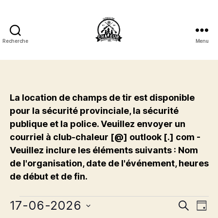
Recherche
Menu
Club
de
Tir
Chaleur
Shooting
La location de champs de tir est disponible
Club
pour la sécurité provinciale, la sécurité
Inc.
publique et la police. Veuillez envoyer un
courriel à club-chaleur [@] outlook [.] com -
Veuillez inclure les éléments suivants : Nom
de l'organisation, date de l'événement, heures
de début et de fin.
Évènements
17-06-2026
É
É
R
J
e