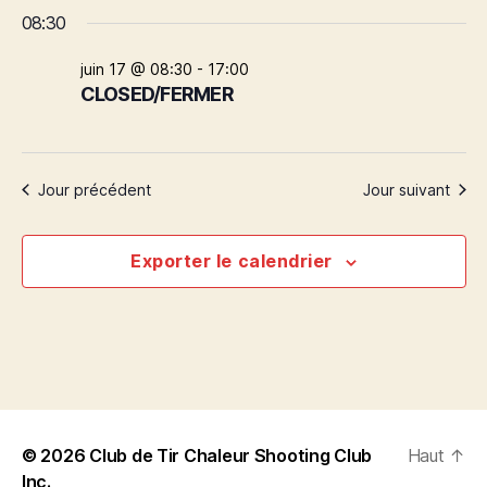
C
for
o
v
v
c
08:30
h
u
h
è
o
17
r
è
e
i
juin 17 @ 08:30
-
17:00
n
r
s
juin
CLOSED/FERMER
n
c
i
e
h
r
2026
e
e
l
m
a
m
Jour précédent
Jour suivant
e
d
a
e
n
t
Exporter le calendrier
e
n
t
.
V
t
i
s
e
R
w
e
© 2026
Club de Tir Chaleur Shooting Club
Haut
↑
s
Inc.