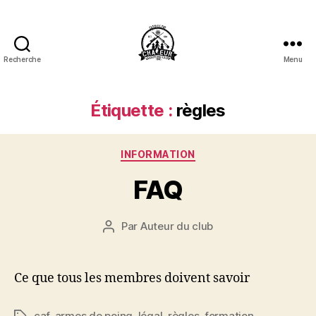
Recherche
Menu
Club
de
Tir
Étiquette :
règles
Chaleur
Shooting
Club
Catégories
INFORMATION
Inc.
FAQ
Par
Auteur du club
Auteur
de
l'article
Ce que tous les membres doivent savoir
caf
,
armes de poing
,
légal
,
règles
,
formation