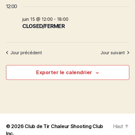
C
for
o
v
v
c
12:00
h
u
h
è
o
15
r
è
e
i
juin 15 @ 12:00
-
18:00
n
r
s
juin
CLOSED/FERMER
n
c
i
e
h
r
2026
e
e
l
m
a
m
Jour précédent
Jour suivant
e
d
a
e
n
t
Exporter le calendrier
e
n
t
.
V
t
i
s
e
R
w
e
© 2026
Club de Tir Chaleur Shooting Club
Haut
↑
s
Inc.