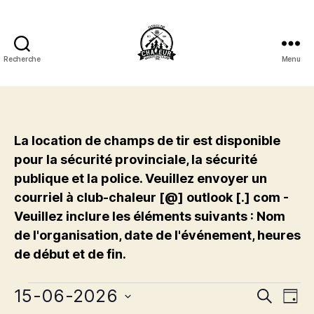
Recherche
Menu
Club
de
Tir
Chaleur
Shooting
La location de champs de tir est disponible
Club
pour la sécurité provinciale, la sécurité
Inc.
publique et la police. Veuillez envoyer un
courriel à club-chaleur [@] outlook [.] com -
Veuillez inclure les éléments suivants : Nom
de l'organisation, date de l'événement, heures
de début et de fin.
Évènements
15-06-2026
É
É
R
J
e