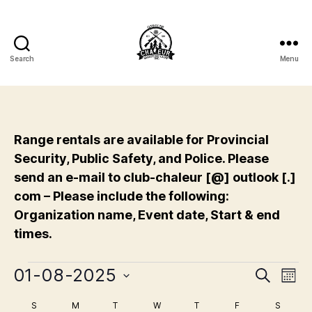
Search
Menu
Club
de
Tir
Chaleur
Shooting
Range rentals are available for Provincial
Club
Security, Public Safety, and Police. Please
Inc.
send an e-mail to club-chaleur [@] outlook [.]
com – Please include the following:
Organization name, Event date, Start & end
times.
Events
01-08-2025
E
E
S
M
e
S
o
v
v
a
S
SUNDAY
M
MONDAY
T
TUESDAY
W
WEDNESDAY
T
THURSDAY
F
FRIDAY
S
SATUR
e
n