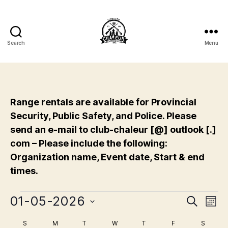
Search
Menu
Club
de
Tir
Chaleur
Shooting
Range rentals are available for Provincial
Club
Security, Public Safety, and Police. Please
Inc.
send an e-mail to club-chaleur [@] outlook [.]
com – Please include the following:
Organization name, Event date, Start & end
times.
Events
01-05-2026
E
E
S
M
e
S
o
v
v
a
S
SUNDAY
M
MONDAY
T
TUESDAY
W
WEDNESDAY
T
THURSDAY
F
FRIDAY
S
SATUR
e
n